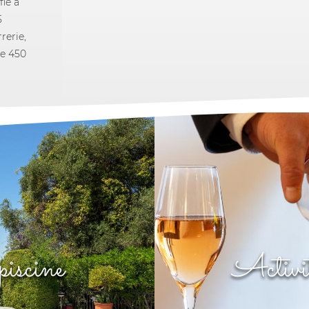
lé à
5
rerie,
de 450
piscine
Activit