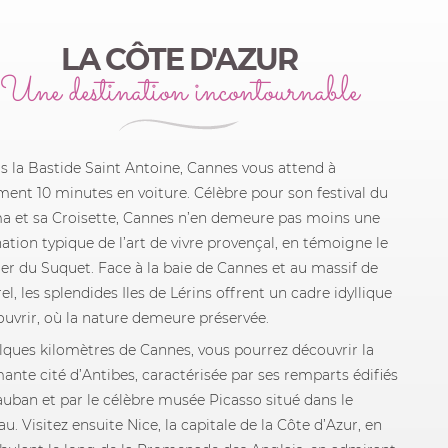
LA CÔTE D'AZUR
Une destination incontournable
s la Bastide Saint Antoine, Cannes vous attend à
ment 10 minutes en voiture. Célèbre pour son festival du
a et sa Croisette, Cannes n’en demeure pas moins une
nation typique de l’art de vivre provençal, en témoigne le
ier du Suquet. Face à la baie de Cannes et au massif de
rel, les splendides Iles de Lérins offrent un cadre idyllique
ouvrir, où la nature demeure préservée.
lques kilomètres de Cannes, vous pourrez découvrir la
ante cité d’Antibes, caractérisée par ses remparts édifiés
auban et par le célèbre musée Picasso situé dans le
u. Visitez ensuite Nice, la capitale de la Côte d’Azur, en