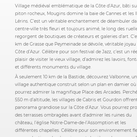
Village médiéval emblématique de la Côte d’Azur, bâti su
piton rocheux, Mougins domine la baie de Cannes et les I
Lérins. C’est un véritable enchantement de déambuler da
centre-ville très fleuri et toujours animé, le long des ruell
regorgent de boutiques de créateurs et galeries d’art. C’e
km de Grasse que Peymeinade se dévoile, véritable joyau 
Côte d’Azur. Célèbre pour son festival de Jazz, c’est un rée
plaisir de visiter le vieux village, d’admirez les lavoirs, fon
et différents monuments du village.
À seulement 10 km de la Bastide, découvrez Valbonne, un
village authentique construit selon un plan en damier où
pourrez admirer la magnifique Place des Arcades. Perché
550 m d’altitude, les villages de Cabris et Gourdon offren
panorama grandiose sur la Côte d’Azur. Vous pourrez pro
des terrasses ombragées avant d’admirer les ruines du
château, l’église Notre-Dame-de-l’Assomption et les
différentes chapelles. Célèbre pour son environnement fle