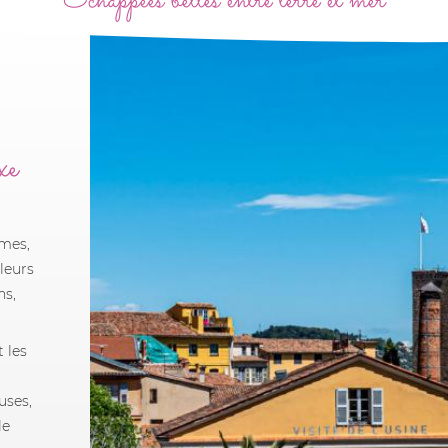
Échappées belles entre terre et mer
xe
imes,
leurs
ns,
t les
uses,
le