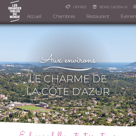
OFFRES
BONS CADEAUX
Accueil
Chambres
Restaurant
Evène
Aux environs
LE CHARME DE
LA CÔTE D'AZUR