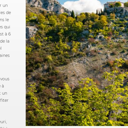
r un
les de
ns le
es qui
st à 6
de la
l
taines
 vous
 à
t un
fiter
uri,