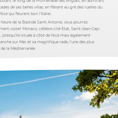
ulant le long de la Promenade des Anglais, en admirant
çades de ses belles villas, en flânant au gré des ruelles du
Nice qui fleurent bon l’Italiei…
 heure de la Bastide Saint Antoine, vous pourrez
ment visiter Monaco, célèbre cité-Etat, Saint-Jean-Cap-
t, presqu'île située à côté de Nice mais également
franche sur Mer et sa magnifique rade, l’une des plus
s de la Méditerranée.