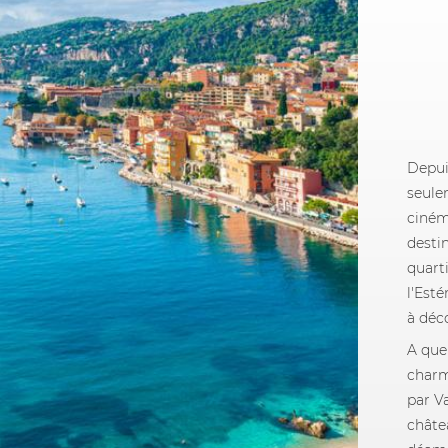
Depui
seule
ciném
desti
quart
l'Esté
à déc
A que
charm
par V
châtea