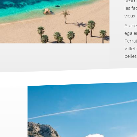
déamb
les fa
vieux 
A une
égale
Ferra
Ville
belle