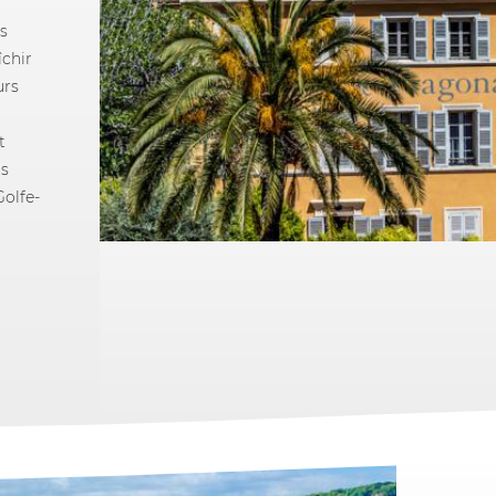
s
îchir
urs
t
us
Golfe-