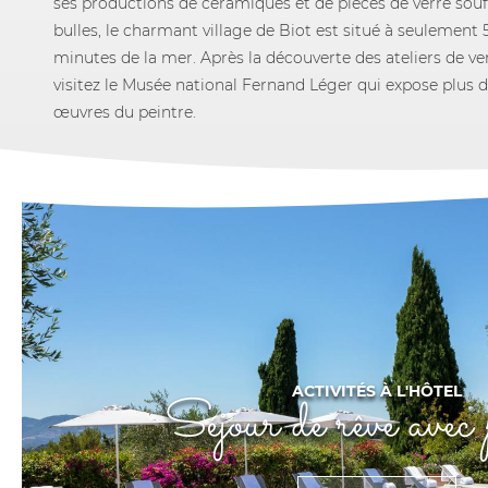
ses productions de céramiques et de pièces de verre souff
bulles, le charmant village de Biot est situé à seulement 
minutes de la mer. Après la découverte des ateliers de ver
visitez le Musée national Fernand Léger qui expose plus 
œuvres du peintre.
ACTIVITÉS À L'HÔTEL
Séjour de rêve avec 