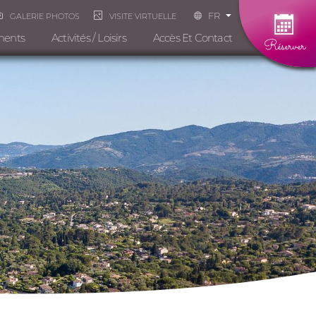
FR
GALERIE PHOTOS
VISITE VIRTUELLE
ments
Activités / Loisirs
Accès Et Contact
Réserver