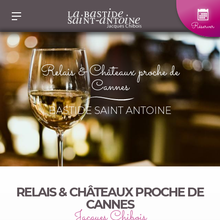
Panneau de gestion des cookies
Réserver
Relais & Châteaux proche de
Cannes
BASTIDE SAINT ANTOINE
RELAIS & CHÂTEAUX PROCHE DE
CANNES
Jacques Chibois